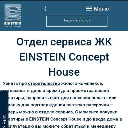
Меню
SAGA Rent
Заказать звонок
Новости
Расположение
Отдел сервиса ЖК
Архитектура
EINSTEIN Concept
Квартиры
House
Преимущества
Строительство
Узнать про
строительство
жилого комплекса,
согласовать день и время для просмотра вашей
Client Tech
квартиры, запросить счет для внесения оплаты или
Control
справку для подтверждения платежа рассрочки –
Отдел сервиса
теперь можно в отделе сервиса. С момента
покупки
SAGA Rent
квартиры в EINSTEIN Concept House
и до ввода дома в
Контакты
эксплуатацию вы можете обратиться к менеджеру,