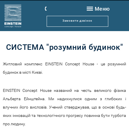
Меню
SAGA Rent
Замовити дзвінок
Новини
Розташування
СИСТЕМА "розумний будинок"
Архітектура
Квартири
Житловий комплекс EINSTEIN Concept House - це розумний
Переваги
будинок в місті Києві.
Документація
EINSTEIN Concept House названий на честь великого фізика
Client Tech
Альберта Ейнштейна. Ми надихнулися одним з глибоких і
Control
влучних його висловів. Учений стверджував, що в основі будь-
Відділ сервісу
яких інновацій та технологічного прогресу повинна бути турбота
про людину.
Контакти