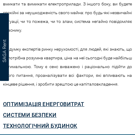
вмикати та вимикати електроприлади. З іншого боку, ви будете
спокійні за неушкодженість свого майна: про будь-які незвичайні
ситуації, чи то пожежа, чи то злам, система негайно повідомляє
власнику.
SAGA Rent
На думку експертів ринку нерухомості, для людей, які знають, що
їм потрібна розумна квартира, ціна на неї сьогодні буде найбільш
оптимальною. Тому є сенс виважено і раціонально підійти до
цього питання, проаналізувати всі фактори, які впливають на
кінцеве рішення, і зробити зрештою це капіталовкладення.
ОПТИМІЗАЦІЯ ЕНЕРГОВИТРАТ
СИСТЕМИ БЕЗПЕКИ
ТЕХНОЛОГІЧНИЙ БУДИНОК