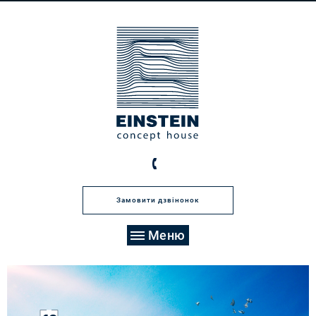
Оберіть поверх
на будинку нижче
“EINSTEIN Concept House” містить в собі лише двадцять
Замовити дзвінонок
квартир. Тому радимо вам не зволікати і обрати саме ту
квартиру, яка вас гідна. Завдяки вільному плануванню ви
Меню
зможете пристосувати житловий простір до власних
потреб.