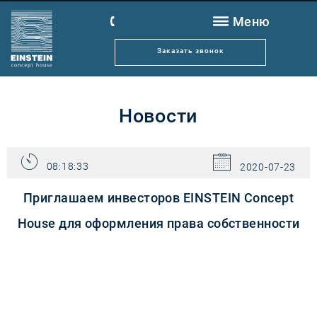
Меню
SAGA Rent
Заказать звонок
Новости
Расположение
Новости
Архитектура
Квартиры
08:18:33
2020-07-23
Преимущества
Приглашаем инвесторов EINSTEIN Concept
Строительство
House для оформления права собственности
Client Tech
Control
Отдел сервиса
Контакты