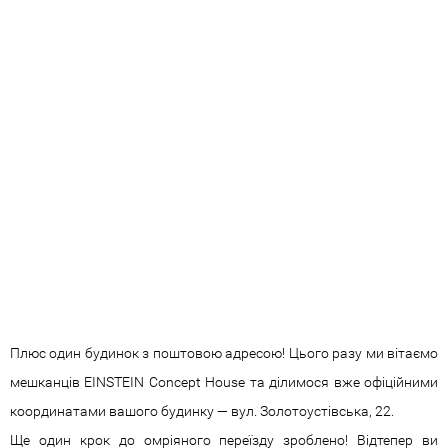
|
укр
рус
Замовити дзвінок
Плюс один будинок з поштовою адресою! Цього разу ми вітаємо
мешканців EINSTEIN Concept House та
ділимося вже офіційними
координатами вашого будинку
—
вул. Золотоустівська, 22.
Ще один крок до омріяного переїзду зроблено! Відтепер ви