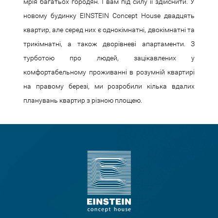
мрія багатьох городян. І вам під силу її здійснити. У
новому будинку EINSTEIN Concept House двадцять
квартир, але серед них є однокімнатні, двокімнатні та
трикімнатні, а також дворівневі апартаменти. З
турботою про людей, зацікавлених у
комфортабельному проживанні в розумній квартирі
на правому березі, ми розробили кілька вдалих
планувань квартир з різною площею.