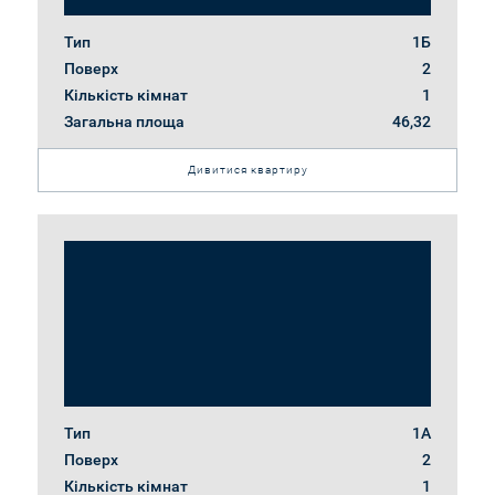
Тип
1Б
|
Поверх
2
укр
рус
Замовити дзвінок
Кількість кімнат
1
Загальна площа
46,32
Дивитися квартиру
Тип
1А
Поверх
2
Кількість кімнат
1