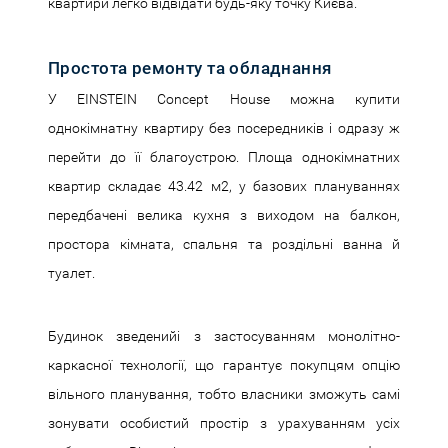
квартири легко відвідати будь-яку точку Києва.
Простота ремонту та обладнання
У EINSTEIN Concept House можна купити
однокімнатну квартиру без посередників і одразу ж
перейти до її благоустрою. Площа однокімнатних
квартир складає 43.42 м
2
, у базових плануваннях
передбачені велика кухня з виходом на балкон,
простора кімната, спальня та роздільні ванна й
туалет.
Будинок зведенийі з застосуванням монолітно-
каркасної технології, що гарантує покупцям опцію
вільного планування, тобто власники зможуть самі
зонувати особистий простір з урахуванням усіх