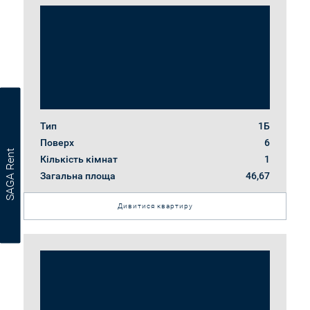
Тип
1Б
Поверх
6
SAGA Rent
Кількість кімнат
1
Загальна площа
46,67
Дивитися квартиру