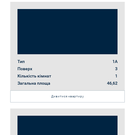
Тип
1А
Поверх
3
Кількість кімнат
1
Загальна площа
46,62
Дивитися квартиру