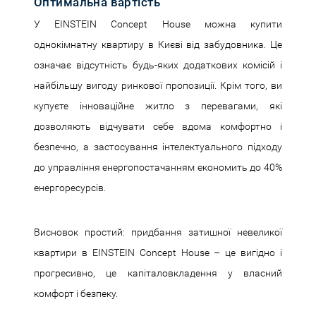
Оптимальна вартість
У EINSTEIN Concept House можна купити
однокімнатну квартиру в Києві від забудовника. Це
означає відсутність будь-яких додаткових комісій і
найбільшу вигоду ринкової пропозиції. Крім того, ви
купуєте інноваційне житло з перевагами, які
дозволяють відчувати себе вдома комфортно і
безпечно, а застосування інтелектуального підходу
до управління енергопостачанням економить до 40%
енергоресурсів.
Висновок простий: придбання затишної невеликої
квартири в EINSTEIN Concept House – це вигідно і
прогресивно, це капіталовкладення у власний
комфорт і безпеку.