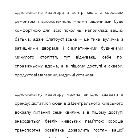
однокімнатна квартира в центрі міста з хорошим
ремонтом і високотехнологічними рішеннями буде
комфортною для всіх поколінь, наприклад, ваших
батьків, адже Златоустівська – це тиха вуличка з
затишними дворами і симпатичними будинками
минулого століття, тут відчуваєш себе по-
справжньому вдома, а в пішому доступі є сквери,
продуктові магазини, медичні установи;
однокімнатну квартиру можна вигідно здавати в
оренду: дістатися сюди від Центрального київського
вокзалу питання семи хвилин, а в пішому доступі
знаходиться безліч київських пам'яток; хороша
транспортна розв'язка дозволить гостям вашої