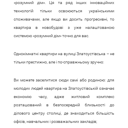
«розумний дім». Ця та ряд інших інноваційних
технологій тільки освоюються українськими
споживачами, але якщо ви досить прогресивні, то
квартира в новобудові з уже налаштованою
системою «розумний дім» точно для вас.
Однокімнатні квартири на вулиці Златоустівська – не
тільки престижно, але і по-справжньому зручно:
Ви можете заселитися сюди самі або родиною: для
молодих людей квартира на Златоустівській означає
економію часу, адже житловий комплекс
розташований в безпосередній близькості до
ділового центру столиці, де знаходиться більшість
офісів, навчальних і розважальних закладів;