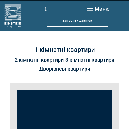
Меню
SAGA Rent
Замовити дзвінок
Новини
Розташування
Архітектура
1 кімнатні квартири
Квартири
2 кімнатні квартири
3 кімнатні квартири
Дворівневі квартири
Переваги
Будівництво
Client Tech
Control
Відділ сервісу
Контакти